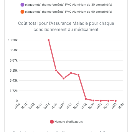
plaquette(s) thermoformée(s) PVC-Aluminium de 30 comprimé(s)
plaquette(s) thermoformée(s) PVC-Aluminium de 90 comprimé(s)
Coût total pour l'Assurance Maladie pour chaque
conditionnement du médicament
10.30k
8.58k
6.87k
5.15k
3.43k
1.72k
0
2011
2012
2013
2014
2015
2016
2018
2019
2020
2021
2022
2023
2010
2017
2024
Nombre d'utilisateurs