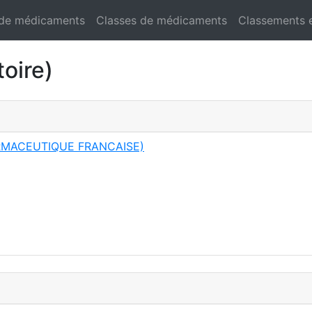
 de médicaments
Classes de médicaments
Classements 
oire)
RMACEUTIQUE FRANCAISE)