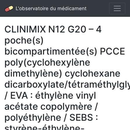
L'observatoire du médicament
CLINIMIX N12 G20 – 4
poche(s)
bicompartimentée(s) PCCE
poly(cyclohexylène
dimethylène) cyclohexane
dicarboxylate/tétraméthylgl
/ EVA : éthylène vinyl
acétate copolymère /
polyéthylène / SEBS :
styrène-éthylène-