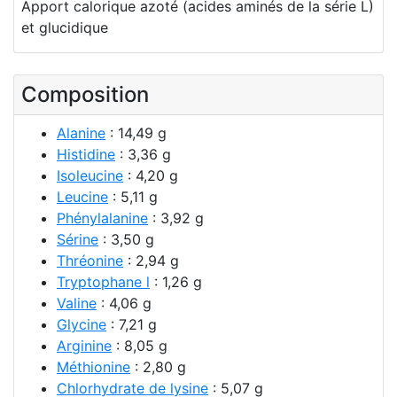
Apport calorique azoté (acides aminés de la série L)
et glucidique
Composition
Alanine
: 14,49 g
Histidine
: 3,36 g
Isoleucine
: 4,20 g
Leucine
: 5,11 g
Phénylalanine
: 3,92 g
Sérine
: 3,50 g
Thréonine
: 2,94 g
Tryptophane l
: 1,26 g
Valine
: 4,06 g
Glycine
: 7,21 g
Arginine
: 8,05 g
Méthionine
: 2,80 g
Chlorhydrate de lysine
: 5,07 g