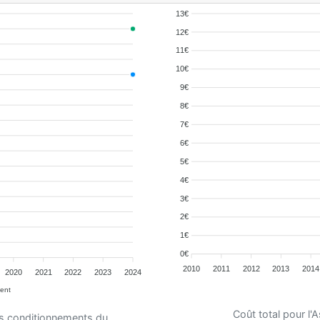
13€
12€
11€
10€
9€
8€
7€
6€
5€
4€
3€
2€
1€
0€
2010
2011
2012
2013
2014
2020
2021
2022
2023
2024
ent
Coût total pour l
es conditionnements du