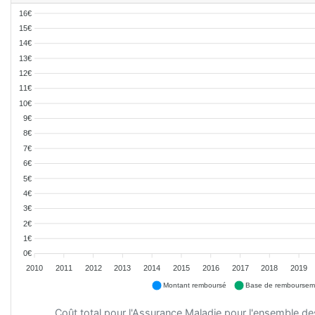
16€
15€
14€
13€
12€
11€
10€
9€
8€
7€
6€
5€
4€
3€
2€
1€
0€
2010
2011
2012
2013
2014
2015
2016
2017
2018
2019
Montant remboursé
Base de remboursem
Coût total pour l'Assurance Maladie pour l'ensemble d