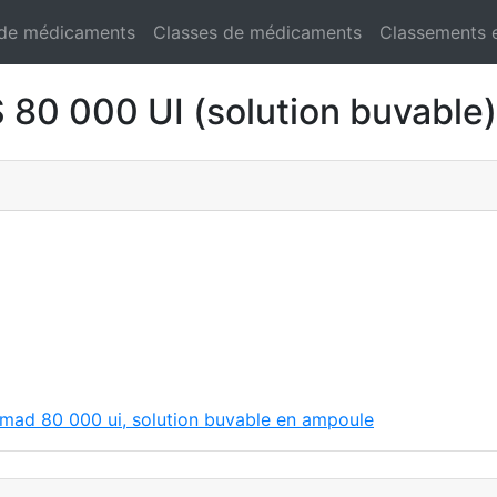
 de médicaments
Classes de médicaments
Classements 
0 000 UI (solution buvable)
ymad 80 000 ui, solution buvable en ampoule