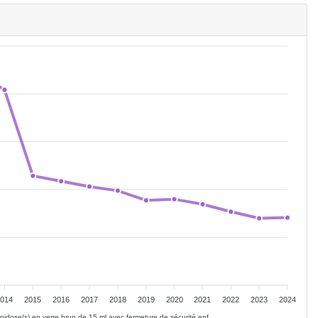
2014
2015
2016
2017
2018
2019
2020
2021
2022
2023
2024
 unidose(s) en verre brun de 15 ml avec fermeture de sécurité enf…