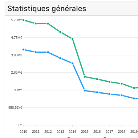
Statistiques générales
5.70M€
4.75M€
3.80M€
2.85M€
1.90M€
950.57k€
0€
2010
2011
2012
2013
2014
2015
2016
2017
2018
2019