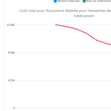
Montant remboursé
Base de remboursem
Coût total pour l'Assurance Maladie pour l'ensemble d
médicament
12.62k
8.42k
4.21k
0