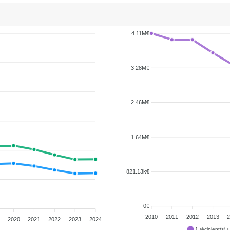
4.11M€
3.28M€
2.46M€
1.64M€
821.13k€
0€
2010
2011
2012
2013
2020
2021
2022
2023
2024
1 récipient(s)