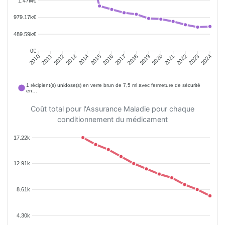
1.47M€
979.17k€
489.59k€
0€
2011
2012
2013
2014
2015
2016
2018
2019
2020
2021
2022
2023
2010
2017
2024
1 récipient(s) unidose(s) en verre brun de 7,5 ml avec fermeture de sécurité
en…
Coût total pour l'Assurance Maladie pour chaque
conditionnement du médicament
17.22k
12.91k
8.61k
4.30k