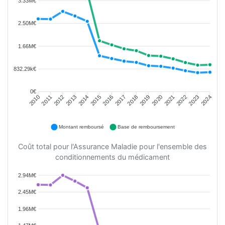
3.33M€
2.50M€
1.66M€
832.29k€
0€
2011
2012
2013
2014
2015
2016
2018
2019
2020
2021
2022
2023
2010
2017
2024
Montant remboursé
Base de remboursement
Coût total pour l'Assurance Maladie pour l'ensemble des
conditionnements du médicament
2.94M€
2.45M€
1.96M€