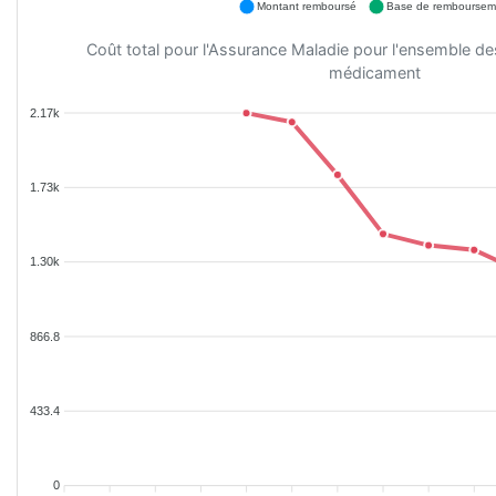
Montant remboursé
Base de remboursem
Coût total pour l'Assurance Maladie pour l'ensemble d
médicament
2.17k
1.73k
1.30k
866.8
433.4
0