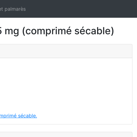
et palmarès
mg (comprimé sécable)
omprimé sécable.