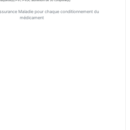
laquette(s) PVC PVDC aluminium de 30 comprimé(s)
'Assurance Maladie pour chaque conditionnement du
médicament