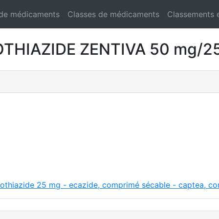
 de médicaments
Classes de médicaments
Classements 
IAZIDE ZENTIVA 50 mg/25 
othiazide 25 mg - ecazide, comprimé sécable - captea, c