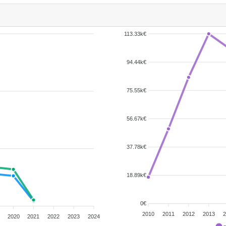
113.33k€
94.44k€
75.55k€
56.67k€
37.78k€
18.89k€
0€
2010
2011
2012
2013
2
2020
2021
2022
2023
2024