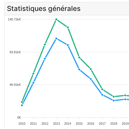
Statistiques générales
140.72k€
93.81k€
46.91k€
0€
2010
2011
2012
2013
2014
2015
2016
2017
2018
2019