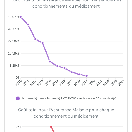
conditionnements du médicament
45.97k€
36.77k€
27.58k€
18.39k€
9.19k€
0€
2011
2012
2013
2014
2015
2016
2018
2019
2020
2021
2022
2023
2010
2017
2024
plaquette(s) thermoformée(s) PVC PVDC aluminium de 30 comprimé(s)
Coût total pour l'Assurance Maladie pour chaque
conditionnement du médicament
254