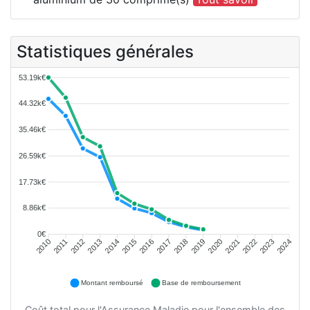
Statistiques générales
53.19k€
44.32k€
35.46k€
26.59k€
17.73k€
8.86k€
0€
2011
2012
2013
2014
2015
2016
2018
2019
2020
2021
2022
2023
2010
2017
2024
Montant remboursé
Base de remboursement
Coût total pour l'Assurance Maladie pour l'ensemble des