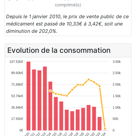
comprimé(s)
Depuis le 1 janvier 2010, le prix de vente public de ce
médicament est passé de 10,33€ à 3,42€, soit une
diminution de 202,0%.
Evolution de la consommation
107.52k€
3.00k
89.60k€
2.50k
71.68k€
2.00k
53.76k€
1.50k
35.84k€
1.00k
17.92k€
500
0€
0
2010
2011
2012
2013
2014
2015
2016
2017
2018
2019
2020
2021
2022
2023
2024