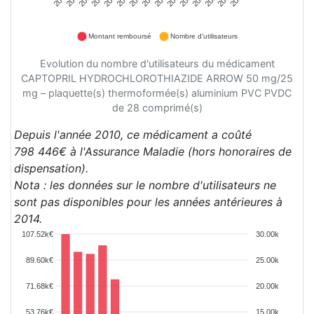
Montant remboursé
Nombre d'utilisateurs
Evolution du nombre d'utilisateurs du médicament
CAPTOPRIL HYDROCHLOROTHIAZIDE ARROW 50 mg/25
mg – plaquette(s) thermoformée(s) aluminium PVC PVDC
de 28 comprimé(s)
Depuis l'année 2010, ce médicament a coûté
798 446€ à l'Assurance Maladie (hors honoraires de
dispensation).
Nota : les données sur le nombre d'utilisateurs ne
sont pas disponibles pour les années antérieures à
2014.
107.52k€
30.00k
89.60k€
25.00k
71.68k€
20.00k
53.76k€
15.00k