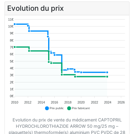
Evolution du prix
11€
10€
9€
8€
7€
6€
5€
4€
3€
2€
1€
0€
2010
2012
2014
2016
2018
2020
2022
2024
2026
Prix public
Prix fabricant
Evolution du prix de vente du médicament CAPTOPRIL
HYDROCHLOROTHIAZIDE ARROW 50 mg/25 mg –
plaquette(s) thermoformée(s) aluminium PVC PVDC de 28