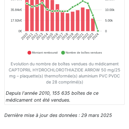
35.84k€
10.00k
17.92k€
5.00k
0€
0
2011
2012
2013
2014
2015
2016
2017
2018
2019
2020
2021
2022
2023
2024
2010
Montant remboursé
Nombre de boîtes vendues
Evolution du nombre de boîtes vendues du médicament
CAPTOPRIL HYDROCHLOROTHIAZIDE ARROW 50 mg/25
mg – plaquette(s) thermoformée(s) aluminium PVC PVDC
de 28 comprimé(s)
Depuis l'année 2010, 155 635 boîtes de ce
médicament ont été vendues.
Dernière mise à jour des données : 29 mars 2025