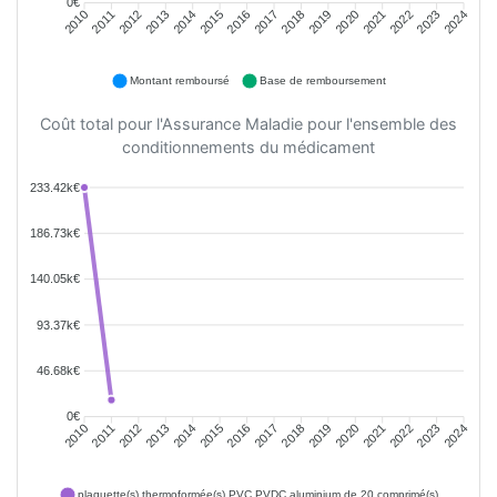
0€
2011
2012
2013
2014
2015
2016
2018
2019
2020
2021
2022
2023
2010
2017
2024
Montant remboursé
Base de remboursement
Coût total pour l'Assurance Maladie pour l'ensemble des
conditionnements du médicament
233.42k€
186.73k€
140.05k€
93.37k€
46.68k€
0€
2011
2012
2013
2014
2015
2016
2018
2019
2020
2021
2022
2023
2010
2017
2024
plaquette(s) thermoformée(s) PVC PVDC aluminium de 20 comprimé(s)