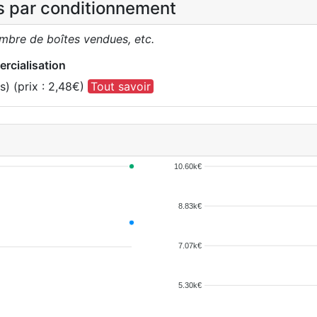
es par conditionnement
ombre de boîtes vendues, etc.
rcialisation
) (prix : 2,48€)
Tout savoir
10.60k€
8.83k€
7.07k€
5.30k€