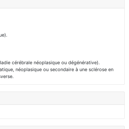
ue).
maladie cérébrale néoplasique ou dégénérative).
matique, néoplasique ou secondaire à une sclérose en
sverse.