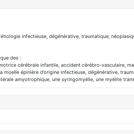
étiologie infectieuse, dégénérative, traumatique, néoplasiq
que des :
 motrice cérébrale infantile, accident cérébro-vasculaire, 
la moelle épinière d’origine infectieuse, dégénérative, trau
latérale amyotrophique, une syringomyélie, une myélite tran