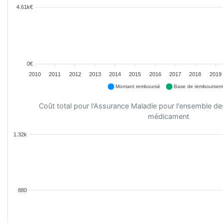
4.61k€
0€
2010
2011
2012
2013
2014
2015
2016
2017
2018
2019
Montant remboursé
Base de remboursem
Coût total pour l'Assurance Maladie pour l'ensemble d
médicament
1.32k
880