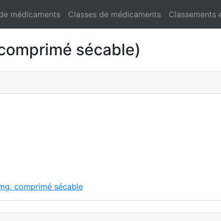
 de médicaments
Classes de médicaments
Classements 
omprimé sécable)
0 mg, comprimé sécable