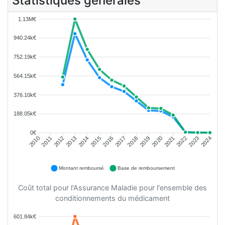
Statistiques générales
1.13M€
940.24k€
752.19k€
564.15k€
376.10k€
188.05k€
0€
2011
2012
2013
2014
2015
2016
2018
2019
2020
2021
2022
2023
2010
2017
2024
Montant remboursé
Base de remboursement
Coût total pour l'Assurance Maladie pour l'ensemble des
conditionnements du médicament
601.84k€