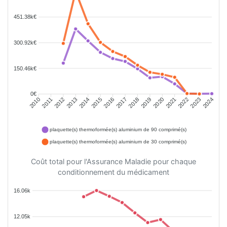
451.38k€
300.92k€
150.46k€
0€
2011
2012
2013
2014
2015
2016
2018
2019
2020
2021
2022
2023
2010
2017
2024
plaquette(s) thermoformée(s) aluminium de 90 comprimé(s)
plaquette(s) thermoformée(s) aluminium de 30 comprimé(s)
Coût total pour l'Assurance Maladie pour chaque
conditionnement du médicament
16.06k
12.05k