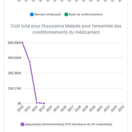
Montant remboursé
Base de remboursement
Coût total pour l'Assurance Maladie pour l'ensemble des
conditionnements du médicament
600.69k€
450.52k€
300.35k€
150.17k€
0€
2011
2012
2013
2014
2015
2016
2018
2019
2020
2021
2022
2023
2010
2017
2024
plaquette(s) thermoformée(s) PVC-Aluminium de 30 comprimé(s)