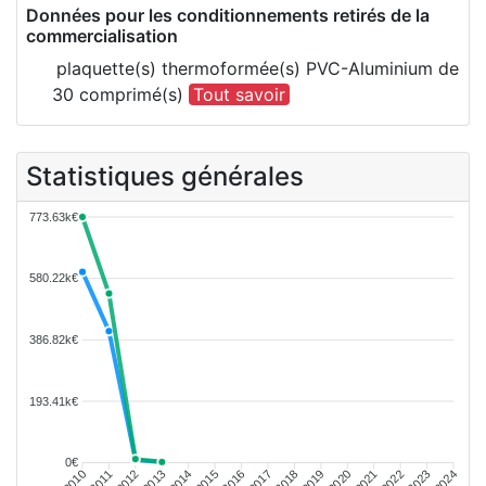
Données pour les conditionnements retirés de la
commercialisation
plaquette(s) thermoformée(s) PVC-Aluminium de
30 comprimé(s)
Tout savoir
Statistiques générales
773.63k€
580.22k€
386.82k€
193.41k€
0€
2011
2012
2013
2014
2015
2016
2018
2019
2020
2021
2022
2023
2010
2017
2024