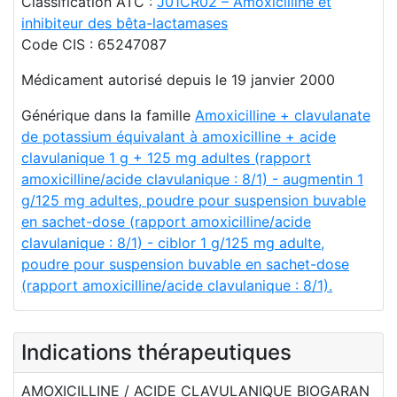
Classification ATC :
J01CR02 – Amoxicilline et
inhibiteur des bêta-lactamases
Code CIS : 65247087
Médicament autorisé depuis le 19 janvier 2000
Générique dans la famille
Amoxicilline + clavulanate
de potassium équivalant à amoxicilline + acide
clavulanique 1 g + 125 mg adultes (rapport
amoxicilline/acide clavulanique : 8/1) - augmentin 1
g/125 mg adultes, poudre pour suspension buvable
en sachet-dose (rapport amoxicilline/acide
clavulanique : 8/1) - ciblor 1 g/125 mg adulte,
poudre pour suspension buvable en sachet-dose
(rapport amoxicilline/acide clavulanique : 8/1).
Indications thérapeutiques
AMOXICILLINE / ACIDE CLAVULANIQUE BIOGARAN