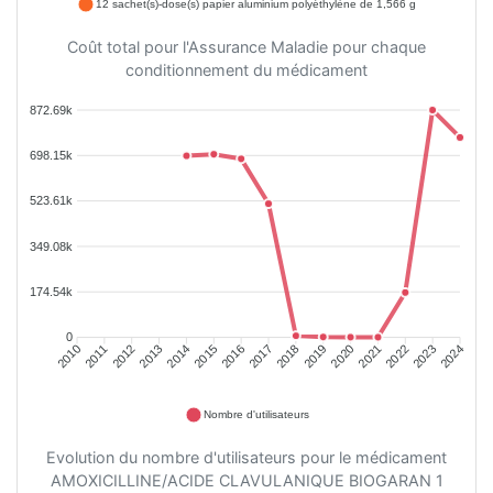
12 sachet(s)-dose(s) papier aluminium polyéthylène de 1,566 g
Coût total pour l'Assurance Maladie pour chaque
conditionnement du médicament
872.69k
698.15k
523.61k
349.08k
174.54k
0
2011
2012
2013
2014
2015
2016
2018
2019
2020
2021
2022
2023
2010
2017
2024
Nombre d'utilisateurs
Evolution du nombre d'utilisateurs pour le médicament
AMOXICILLINE/ACIDE CLAVULANIQUE BIOGARAN 1