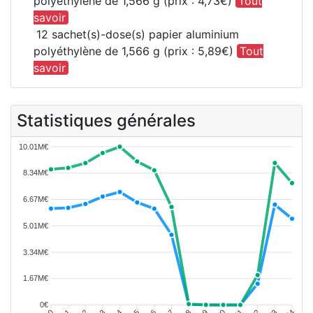
polyéthylène de 1,566 g (prix : 4,73€)
Tout
savoir
12 sachet(s)-dose(s) papier aluminium
polyéthylène de 1,566 g (prix : 5,89€)
Tout
savoir
Statistiques générales
10.01M€
8.34M€
6.67M€
5.01M€
3.34M€
1.67M€
0€