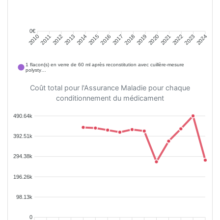
0€
2011
2012
2013
2014
2015
2016
2018
2019
2020
2021
2022
2023
2010
2017
2024
1 flacon(s) en verre de 60 ml après reconstitution avec cuillère-mesure
polysty…
Coût total pour l'Assurance Maladie pour chaque
conditionnement du médicament
490.64k
392.51k
294.38k
196.26k
98.13k
0