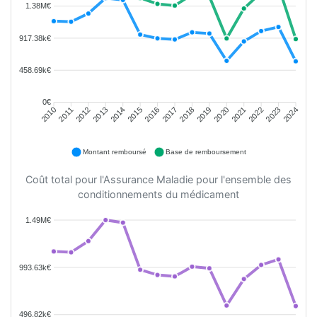
1.38M€
917.38k€
458.69k€
0€
2011
2012
2013
2014
2015
2016
2018
2019
2020
2021
2022
2023
2010
2017
2024
Montant remboursé
Base de remboursement
Coût total pour l'Assurance Maladie pour l'ensemble des
conditionnements du médicament
1.49M€
993.63k€
496.82k€