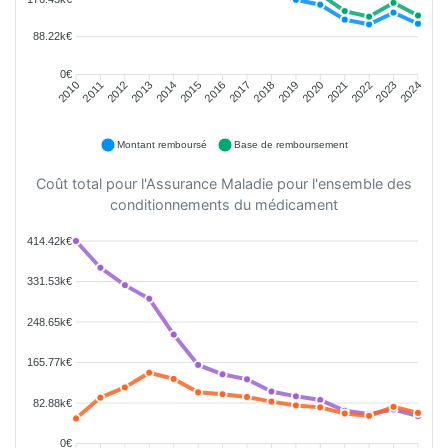
88.22k€
0€
2011
2012
2013
2014
2015
2016
2018
2019
2020
2021
2022
2023
2010
2017
2024
Montant remboursé
Base de remboursement
Coût total pour l'Assurance Maladie pour l'ensemble des
conditionnements du médicament
414.42k€
331.53k€
248.65k€
165.77k€
82.88k€
0€