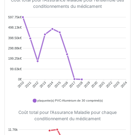
conditionnements du médicament
597.75k€
498.13k€
398.50k€
298.88k€
199.25k€
99.63k€
0€
2011
2012
2013
2014
2015
2016
2018
2019
2020
2021
2022
2023
2010
2017
2024
plaquette(s) PVC-Aluminium de 30 comprimé(s)
Coût total pour l'Assurance Maladie pour chaque
conditionnement du médicament
11.76k