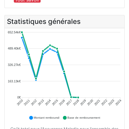
Statistiques générales
652.54k€
489.40k€
326.27k€
163.13k€
0€
2011
2012
2013
2014
2015
2016
2018
2019
2020
2021
2022
2023
2010
2017
2024
Montant remboursé
Base de remboursement
Coût total pour l'Assurance Maladie pour l'ensemble des