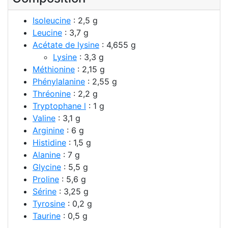
Isoleucine
: 2,5 g
Leucine
: 3,7 g
Acétate de lysine
: 4,655 g
Lysine
: 3,3 g
Méthionine
: 2,15 g
Phénylalanine
: 2,55 g
Thréonine
: 2,2 g
Tryptophane l
: 1 g
Valine
: 3,1 g
Arginine
: 6 g
Histidine
: 1,5 g
Alanine
: 7 g
Glycine
: 5,5 g
Proline
: 5,6 g
Sérine
: 3,25 g
Tyrosine
: 0,2 g
Taurine
: 0,5 g