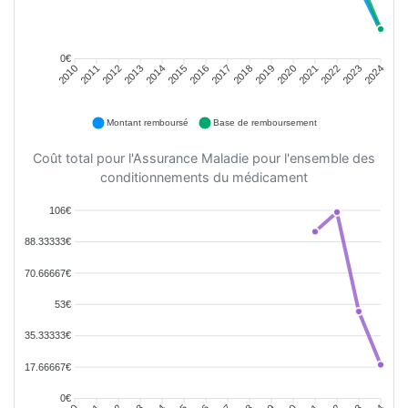
0€
2010
2011
2012
2013
2014
2015
2016
2017
2018
2019
2020
2021
2022
2023
2024
Montant remboursé
Base de remboursement
Coût total pour l'Assurance Maladie pour l'ensemble des
conditionnements du médicament
106€
88.33333€
70.66667€
53€
35.33333€
17.66667€
0€