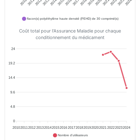
2010
2011
2012
2013
2014
2015
2016
2017
2018
2019
2020
2021
2022
2023
2024
flacon(s) polyéthylène haute densité (PEHD) de 30 comprimé(s)
Coût total pour l'Assurance Maladie pour chaque
conditionnement du médicament
24
19.2
14.4
9.6
4.8
0
2010
2011
2012
2013
2014
2015
2016
2017
2018
2019
2020
2021
2022
2023
2024
Nombre d'utilisateurs