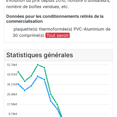
Evolution du prix depuis 2010, nombre d'utilisateurs,
nombre de boîtes vendues, etc.
Données pour les conditionnements retirés de la
commercialisation
plaquette(s) thermoformée(s) PVC-Aluminium de
30 comprimé(s)
Tout savoir
Statistiques générales
52.76k€
43.97k€
35.17k€
26.38k€
17.59k€
8.79k€