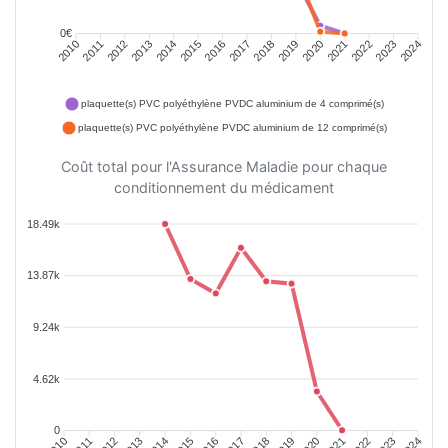
0€
2011
2012
2013
2014
2015
2016
2018
2019
2020
2021
2022
2023
2010
2017
2024
plaquette(s) PVC polyéthylène PVDC aluminium de 4 comprimé(s)
plaquette(s) PVC polyéthylène PVDC aluminium de 12 comprimé(s)
Coût total pour l'Assurance Maladie pour chaque
conditionnement du médicament
18.49k
13.87k
9.24k
4.62k
0
2011
2012
2013
2014
2015
2016
2018
2019
2020
2021
2022
2023
2010
2017
2024