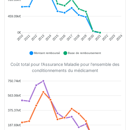
459.09k€
0€
2011
2012
2013
2014
2015
2016
2018
2019
2020
2021
2022
2023
2010
2017
2024
Montant remboursé
Base de remboursement
Coût total pour l'Assurance Maladie pour l'ensemble des
conditionnements du médicament
750.74k€
563.06k€
375.37k€
187.69k€