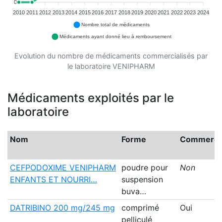
0
2010
2011
2012
2013
2014
2015
2016
2017
2018
2019
2020
2021
2022
2023
2024
Nombre total de médicaments
Médicaments ayant donné lieu à remboursement
Evolution du nombre de médicaments commercialisés par
le laboratoire VENIPHARM
Médicaments exploités par le
laboratoire
Nom
Forme
Commercia
CEFPODOXIME VENIPHARM
poudre pour
Non
ENFANTS ET NOURRI…
suspension
buva…
DATRIBINO 200 mg/245 mg
comprimé
Oui
pelliculé