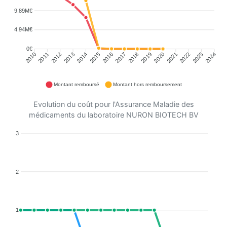
9.89M€
4.94M€
0€
2011
2012
2013
2014
2015
2016
2018
2019
2020
2021
2022
2023
2010
2017
2024
Montant remboursé
Montant hors remboursement
Evolution du coût pour l'Assurance Maladie des
médicaments du laboratoire NURON BIOTECH BV
3
2
1