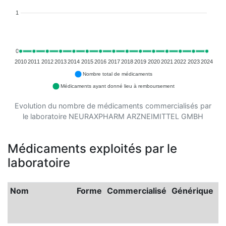
1
0
2010
2011
2012
2013
2014
2015
2016
2017
2018
2019
2020
2021
2022
2023
2024
Nombre total de médicaments
Médicaments ayant donné lieu à remboursement
Evolution du nombre de médicaments commercialisés par
le laboratoire NEURAXPHARM ARZNEIMITTEL GMBH
Médicaments exploités par le
laboratoire
Nom
Forme
Commercialisé
Générique
C
e
2