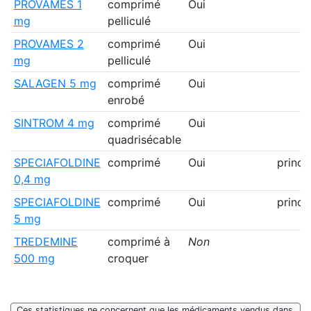
PROVAMES 1
comprimé
Oui
mg
pelliculé
PROVAMES 2
comprimé
Oui
mg
pelliculé
SALAGEN 5 mg
comprimé
Oui
enrobé
SINTROM 4 mg
comprimé
Oui
quadrisécable
SPECIAFOLDINE
comprimé
Oui
prince
0,4 mg
SPECIAFOLDINE
comprimé
Oui
prince
5 mg
TREDEMINE
comprimé à
Non
500 mg
croquer
Ces statistiques ne concernent que les médicaments vendus dans