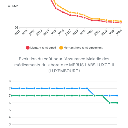
4.36M€
0€
2011
2012
2013
2014
2015
2016
2018
2019
2020
2021
2022
2023
2010
2017
2024
Montant remboursé
Montant hors remboursement
Evolution du coût pour l'Assurance Maladie des
médicaments du laboratoire MERUS LABS LUXCO II
(LUXEMBOURG)
9
8
7
6
5
4
3