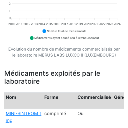
2
1
0
2010
2011
2012
2013
2014
2015
2016
2017
2018
2019
2020
2021
2022
2023
2024
Nombre total de médicaments
Médicaments ayant donné lieu à remboursement
Evolution du nombre de médicaments commercialisés par
le laboratoire MERUS LABS LUXCO II (LUXEMBOURG)
Médicaments exploités par le
laboratoire
Nom
Forme
Commercialisé
Génér
MINI-SINTROM 1
comprimé
Oui
mg