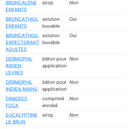
BRONCALENE
sirop
Non
ENFANTS
BRONCATHIOL
solution
Oui
ENFANTS
buvable
BRONCATHIOL
solution
Oui
EXPECTORANT
buvable
ADULTES
DERMOPHIL
bâton pour
Non
INDIEN
application
LEVRES
DERMOPHIL
bâton pour
Non
INDIEN MAINS
application
DRAGEES
comprimé
Non
FUCA
enrobé
EUCALYPTINE
sirop
Non
LE BRUN