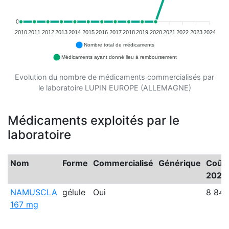
0
2010
2011
2012
2013
2014
2015
2016
2017
2018
2019
2020
2021
2022
2023
2024
Nombre total de médicaments
Médicaments ayant donné lieu à remboursement
Evolution du nombre de médicaments commercialisés par
le laboratoire LUPIN EUROPE (ALLEMAGNE)
Médicaments exploités par le
laboratoire
Nom
Forme
Commercialisé
Générique
Coût 
2024
NAMUSCLA
gélule
Oui
8 845
167 mg