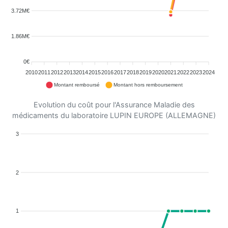
3.72M€
1.86M€
0€
2010
2011
2012
2013
2014
2015
2016
2017
2018
2019
2020
2021
2022
2023
2024
Montant remboursé
Montant hors remboursement
Evolution du coût pour l'Assurance Maladie des
médicaments du laboratoire LUPIN EUROPE (ALLEMAGNE)
3
2
1