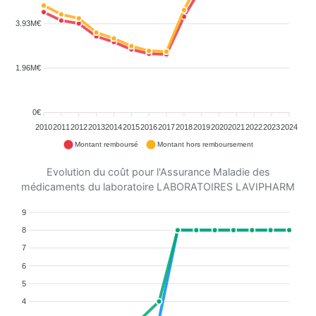
3.93M€
1.96M€
0€
2010
2011
2012
2013
2014
2015
2016
2017
2018
2019
2020
2021
2022
2023
2024
Montant remboursé
Montant hors remboursement
Evolution du coût pour l'Assurance Maladie des
médicaments du laboratoire LABORATOIRES LAVIPHARM
9
8
7
6
5
4