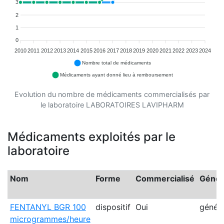
3
2
1
0
2010
2011
2012
2013
2014
2015
2016
2017
2018
2019
2020
2021
2022
2023
2024
Nombre total de médicaments
Médicaments ayant donné lieu à remboursement
Evolution du nombre de médicaments commercialisés par
le laboratoire LABORATOIRES LAVIPHARM
Médicaments exploités par le
laboratoire
Nom
Forme
Commercialisé
Génér
FENTANYL BGR 100
dispositif
Oui
génér
microgrammes/heure