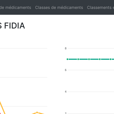
 de médicaments
Classes de médicaments
Classements 
 FIDIA
8
6
4
2