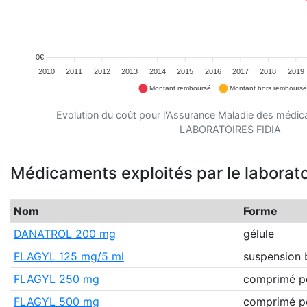
0€
2010
2011
2012
2013
2014
2015
2016
2017
2018
2019
Montant remboursé
Montant hors rembours
Evolution du coût pour l'Assurance Maladie des médic
LABORATOIRES FIDIA
Médicaments exploités par le laborato
Nom
Forme
DANATROL 200 mg
gélule
FLAGYL 125 mg/5 ml
suspension 
FLAGYL 250 mg
comprimé pe
FLAGYL 500 mg
comprimé pe