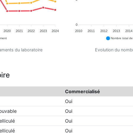
0
2020
2021
2022
2023
2024
2010
2011
2012
2013
2014
ement
Nombre total d
aments du laboratoire
Evolution du nombr
ire
Commercialisé
Oui
buvable
Oui
lliculé
Oui
lliculé
Oui