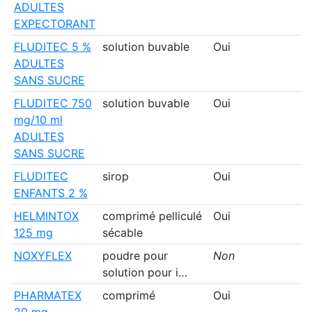
ADULTES
EXPECTORANT
FLUDITEC 5 %
solution buvable
Oui
g
ADULTES
SANS SUCRE
FLUDITEC 750
solution buvable
Oui
mg/10 ml
ADULTES
SANS SUCRE
FLUDITEC
sirop
Oui
g
ENFANTS 2 %
HELMINTOX
comprimé pelliculé
Oui
g
125 mg
sécable
NOXYFLEX
poudre pour
Non
solution pour i…
PHARMATEX
comprimé
Oui
20 mg