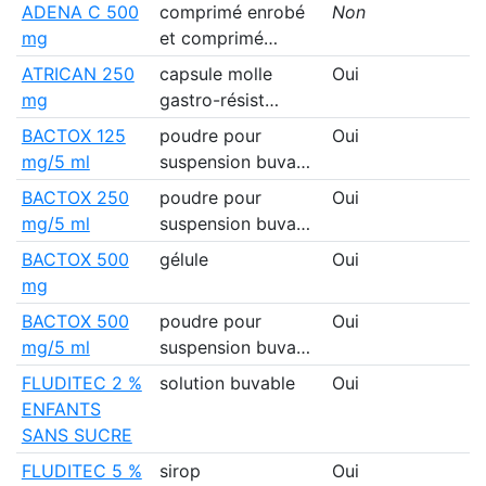
ADENA C 500
comprimé enrobé
Non
mg
et comprimé…
ATRICAN 250
capsule molle
Oui
mg
gastro-résist…
BACTOX 125
poudre pour
Oui
g
mg/5 ml
suspension buva…
BACTOX 250
poudre pour
Oui
g
mg/5 ml
suspension buva…
BACTOX 500
gélule
Oui
g
mg
BACTOX 500
poudre pour
Oui
g
mg/5 ml
suspension buva…
FLUDITEC 2 %
solution buvable
Oui
g
ENFANTS
SANS SUCRE
FLUDITEC 5 %
sirop
Oui