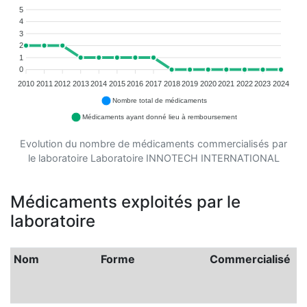
5
4
3
2
1
0
2010
2011
2012
2013
2014
2015
2016
2017
2018
2019
2020
2021
2022
2023
2024
Nombre total de médicaments
Médicaments ayant donné lieu à remboursement
Evolution du nombre de médicaments commercialisés par
le laboratoire Laboratoire INNOTECH INTERNATIONAL
Médicaments exploités par le
laboratoire
Nom
Forme
Commercialisé
G