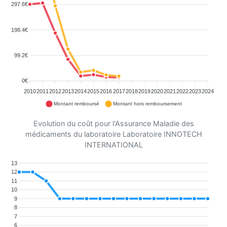
297.6€
198.4€
99.2€
0€
2010
2011
2012
2013
2014
2015
2016
2017
2018
2019
2020
2021
2022
2023
2024
Montant remboursé
Montant hors remboursement
Evolution du coût pour l'Assurance Maladie des
médicaments du laboratoire Laboratoire INNOTECH
INTERNATIONAL
13
12
11
10
9
8
7
6