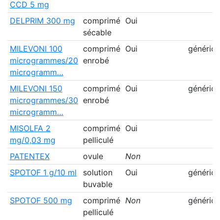
CCD 5 mg
DELPRIM 300 mg
comprimé
Oui
sécable
MILEVONI 100
comprimé
Oui
génériq
microgrammes/20
enrobé
microgramm…
MILEVONI 150
comprimé
Oui
génériq
microgrammes/30
enrobé
microgramm…
MISOLFA 2
comprimé
Oui
mg/0,03 mg
pelliculé
PATENTEX
ovule
Non
SPOTOF 1 g/10 ml
solution
Oui
génériq
buvable
SPOTOF 500 mg
comprimé
Non
génériq
pelliculé