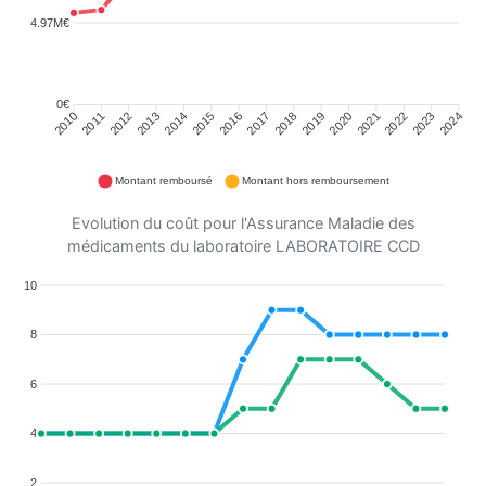
4.97M€
0€
2011
2012
2013
2014
2015
2016
2018
2019
2020
2021
2022
2023
2010
2017
2024
Montant remboursé
Montant hors remboursement
Evolution du coût pour l'Assurance Maladie des
médicaments du laboratoire LABORATOIRE CCD
10
8
6
4
2