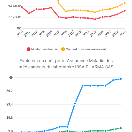
34.44M€
17.22M€
0€
2011
2012
2013
2014
2015
2016
2018
2019
2020
2021
2022
2023
2010
2017
2024
Montant remboursé
Montant hors remboursement
Evolution du coût pour l'Assurance Maladie des
médicaments du laboratoire IBSA PHARMA SAS
49
39.2
29.4
19.6
9.8