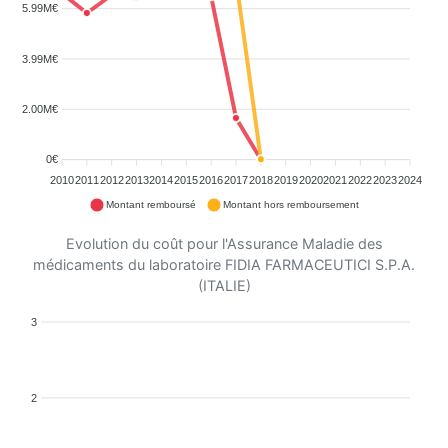
5.99M€
3.99M€
2.00M€
0€
2010
2011
2012
2013
2014
2015
2016
2017
2018
2019
2020
2021
2022
2023
2024
Montant remboursé
Montant hors remboursement
Evolution du coût pour l'Assurance Maladie des
médicaments du laboratoire FIDIA FARMACEUTICI S.P.A.
(ITALIE)
3
2