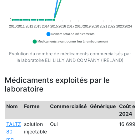
0
2010
2011
2012
2013
2014
2015
2016
2017
2018
2019
2020
2021
2022
2023
2024
Nombre total de médicaments
Médicaments ayant donné lieu à remboursement
Evolution du nombre de médicaments commercialisés par
le laboratoire ELI LILLY AND COMPANY (IRELAND)
Médicaments exploités par le
laboratoire
Nom
Forme
Commercialisé
Générique
Coût en
2024
TALTZ
solution
Oui
16 699 
80
injectable
mg