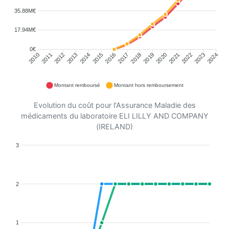
35.88M€
17.94M€
0€
2011
2012
2013
2014
2015
2016
2018
2019
2020
2021
2022
2023
2010
2017
2024
Montant remboursé
Montant hors remboursement
Evolution du coût pour l'Assurance Maladie des
médicaments du laboratoire ELI LILLY AND COMPANY
(IRELAND)
3
2
1