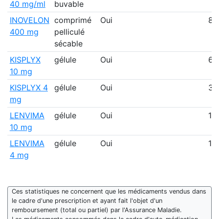
40 mg/ml
buvable
INOVELON
comprimé
Oui
89
400 mg
pelliculé
sécable
KISPLYX
gélule
Oui
6 
10 mg
KISPLYX 4
gélule
Oui
3 
mg
LENVIMA
gélule
Oui
18
10 mg
LENVIMA
gélule
Oui
16
4 mg
Ces statistiques ne concernent que les médicaments vendus dans
le cadre d'une prescription et ayant fait l'objet d'un
remboursement (total ou partiel) par l'Assurance Maladie.