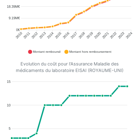
18.39M€
9.19M€
0€
2011
2012
2013
2014
2015
2016
2018
2019
2020
2021
2022
2023
2010
2017
2024
Montant remboursé
Montant hors remboursement
Evolution du coût pour l'Assurance Maladie des
médicaments du laboratoire EISAI (ROYAUME-UNI)
15
10
5