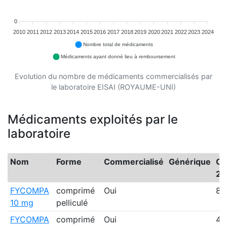
0
2010
2011
2012
2013
2014
2015
2016
2017
2018
2019
2020
2021
2022
2023
2024
Nombre total de médicaments
Médicaments ayant donné lieu à remboursement
Evolution du nombre de médicaments commercialisés par
le laboratoire EISAI (ROYAUME-UNI)
Médicaments exploités par le
laboratoire
Nom
Forme
Commercialisé
Générique
Co
20
FYCOMPA
comprimé
Oui
87
10 mg
pelliculé
FYCOMPA
comprimé
Oui
49