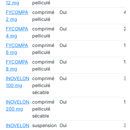
12 mg
pelliculé
FYCOMPA
comprimé
Oui
46
2 mg
pelliculé
FYCOMPA
comprimé
Oui
2 
4 mg
pelliculé
FYCOMPA
comprimé
Oui
1 
6 mg
pelliculé
FYCOMPA
comprimé
Oui
1 
8 mg
pelliculé
INOVELON
comprimé
Oui
34
100 mg
pelliculé
sécable
INOVELON
comprimé
Oui
18
200 mg
pelliculé
sécable
INOVELON
suspension
Oui
33