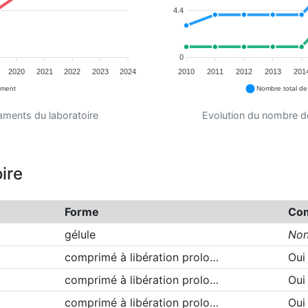
4.4
0
2020
2021
2022
2023
2024
2010
2011
2012
2013
201
ement
Nombre total d
aments du laboratoire
Evolution du nombre d
ire
Forme
Com
gélule
No
comprimé à libération prolo…
Oui
comprimé à libération prolo…
Oui
comprimé à libération prolo…
Oui