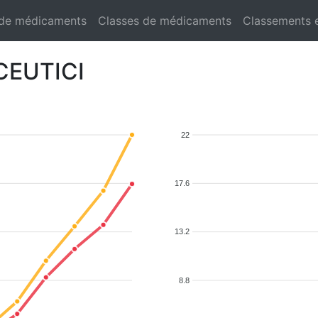
 de médicaments
Classes de médicaments
Classements 
ACEUTICI
22
17.6
13.2
8.8