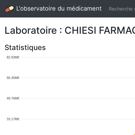
L'observatoire du médicament
Recherche
Laboratoire : CHIESI FARM
Statistiques
82.93M€
66.35M€
49.76M€
33.17M€