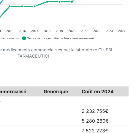
4
2015
2016
2017
2018
2019
2020
2021
2022
2023
2024
e médicaments
Médicaments ayant donné lieu à remboursement
e médicaments commercialisés par le laboratoire CHIESI
FARMACEUTICI
mercialisé
Générique
Coût en 2024
n
2 232 755€
5 280 280€
7 522 223€