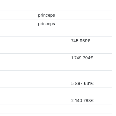
princeps
princeps
745 969€
1 749 794€
5 897 661€
2 140 788€