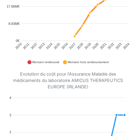
17.66M€
8.83M€
0€
2011
2012
2013
2014
2015
2016
2018
2019
2020
2021
2022
2023
2010
2017
2024
Montant remboursé
Montant hors remboursement
Evolution du coût pour l'Assurance Maladie des
médicaments du laboratoire AMICUS THERAPEUTICS
EUROPE (IRLANDE)
4
3
2