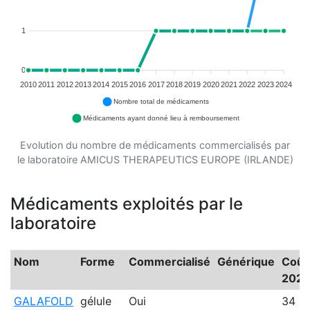
1
0
2010
2011
2012
2013
2014
2015
2016
2017
2018
2019
2020
2021
2022
2023
2024
Nombre total de médicaments
Médicaments ayant donné lieu à remboursement
Evolution du nombre de médicaments commercialisés par
le laboratoire AMICUS THERAPEUTICS EUROPE (IRLANDE)
Médicaments exploités par le
laboratoire
Nom
Forme
Commercialisé
Générique
Coût
202
GALAFOLD
gélule
Oui
34 9