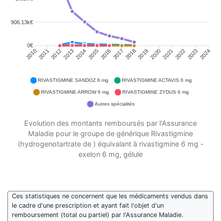
906.13k€
0€
2011
2012
2013
2014
2015
2016
2018
2019
2020
2021
2022
2023
2010
2017
2024
RIVASTIGMINE SANDOZ 6 mg
RIVASTIGMINE ACTAVIS 6 mg
RIVASTIGMINE ARROW 6 mg
RIVASTIGMINE ZYDUS 6 mg
Autres spécialités
Evolution des montants remboursés par l'Assurance
Maladie pour le groupe de générique Rivastigmine
(hydrogenotartrate de ) équivalant à rivastigmine 6 mg -
exelon 6 mg, gélule
Ces statistiques ne concernent que les médicaments vendus dans
le cadre d'une prescription et ayant fait l'objet d'un
remboursement (total ou partiel) par l'Assurance Maladie.