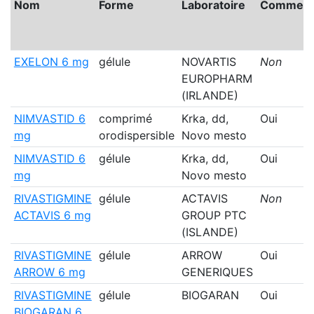
Nom
Forme
Laboratoire
Commerci
EXELON 6 mg
gélule
NOVARTIS
Non
EUROPHARM
(IRLANDE)
NIMVASTID 6
comprimé
Krka, dd,
Oui
mg
orodispersible
Novo mesto
NIMVASTID 6
gélule
Krka, dd,
Oui
mg
Novo mesto
RIVASTIGMINE
gélule
ACTAVIS
Non
ACTAVIS 6 mg
GROUP PTC
(ISLANDE)
RIVASTIGMINE
gélule
ARROW
Oui
ARROW 6 mg
GENERIQUES
RIVASTIGMINE
gélule
BIOGARAN
Oui
BIOGARAN 6