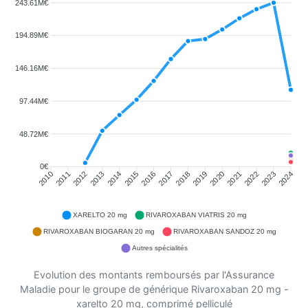
243.61M€
194.89M€
146.16M€
97.44M€
48.72M€
0€
2011
2012
2013
2014
2015
2016
2018
2019
2020
2021
2022
2023
2010
2017
2024
XARELTO 20 mg
RIVAROXABAN VIATRIS 20 mg
RIVAROXABAN BIOGARAN 20 mg
RIVAROXABAN SANDOZ 20 mg
Autres spécialités
Evolution des montants remboursés par l'Assurance
Maladie pour le groupe de générique Rivaroxaban 20 mg -
xarelto 20 mg, comprimé pelliculé