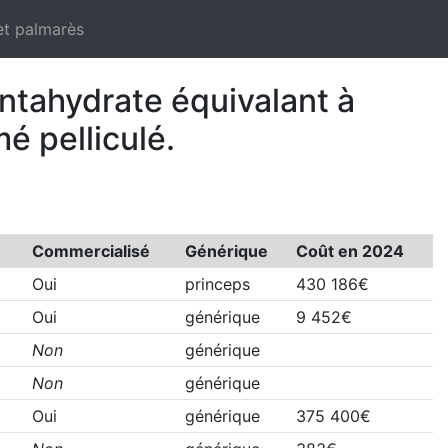
et palmarès
ntahydrate équivalant à
 pelliculé.
Commercialisé
Générique
Coût en 2024
Oui
princeps
430 186€
Oui
générique
9 452€
Non
générique
Non
générique
Oui
générique
375 400€