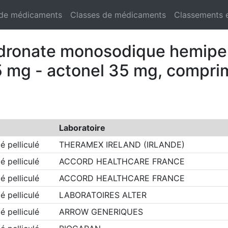
 de médicaments
Classes de médicaments
Classements 
sedronate monosodique hemipe
mg - actonel 35 mg, comprimé
Laboratoire
 pelliculé
THERAMEX IRELAND (IRLANDE)
 pelliculé
ACCORD HEALTHCARE FRANCE
 pelliculé
ACCORD HEALTHCARE FRANCE
 pelliculé
LABORATOIRES ALTER
 pelliculé
ARROW GENERIQUES