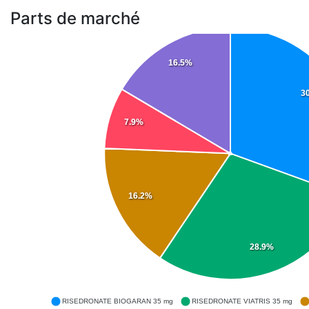
Parts de marché
16.5%
3
7.9%
16.2%
28.9%
RISEDRONATE BIOGARAN 35 mg
RISEDRONATE VIATRIS 35 mg