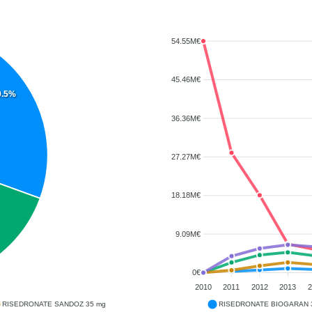
54.55M€
45.46M€
0.5%
36.36M€
27.27M€
18.18M€
9.09M€
0€
2010
2011
2012
2013
2
RISEDRONATE SANDOZ 35 mg
RISEDRONATE BIOGARAN 