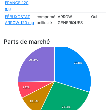
FRANCE 120
mg
FÉBUXOSTAT
comprimé
ARROW
Oui
ARROW 120 mg
pelliculé
GENERIQUES
Parts de marché
25.3%
29.8%
7.2%
10.3%
27.3%