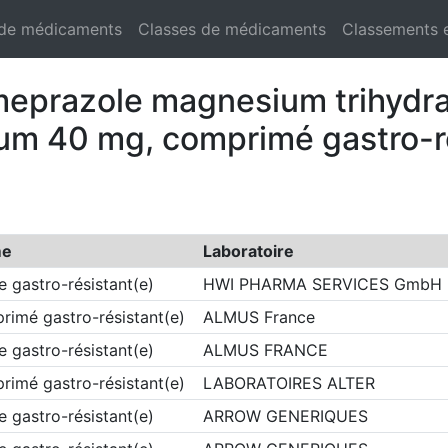
 de médicaments
Classes de médicaments
Classements 
meprazole magnesium trihydra
um 40 mg, comprimé gastro-ré
me
Laboratoire
e gastro-résistant(e)
HWI PHARMA SERVICES GmbH
rimé gastro-résistant(e)
ALMUS France
e gastro-résistant(e)
ALMUS FRANCE
rimé gastro-résistant(e)
LABORATOIRES ALTER
e gastro-résistant(e)
ARROW GENERIQUES