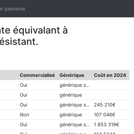
et palmarès
te équivalant à
sistant.
Commercialisé
Générique
Coût en 2024
Oui
générique s…
Oui
générique
Oui
générique s…
245 210€
Non
générique
107 046€
Oui
générique s…
1 853 319€