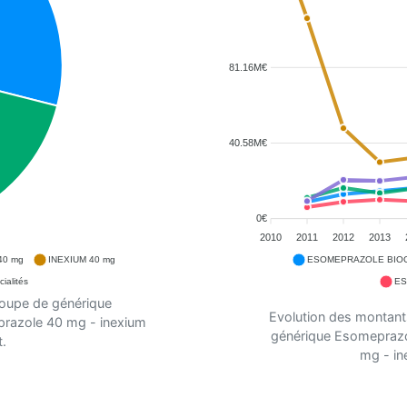
81.16M€
40.58M€
0€
2010
2011
2012
2013
40 mg
INEXIUM 40 mg
ESOMEPRAZOLE BIOG
ialités
ES
roupe de générique
Evolution des montant
prazole 40 mg - inexium
générique Esomeprazo
.
mg - in