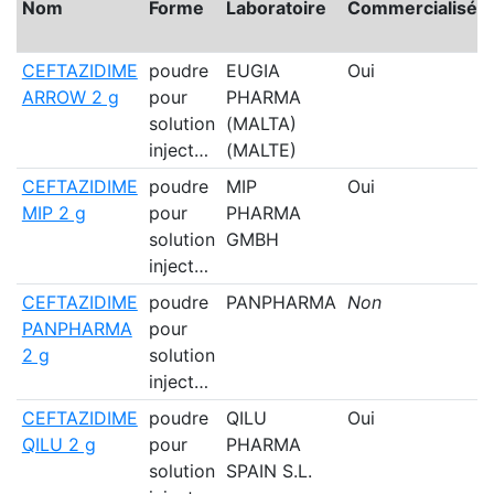
Nom
Forme
Laboratoire
Commercialisé
CEFTAZIDIME
poudre
EUGIA
Oui
ARROW 2 g
pour
PHARMA
solution
(MALTA)
inject…
(MALTE)
CEFTAZIDIME
poudre
MIP
Oui
MIP 2 g
pour
PHARMA
solution
GMBH
inject…
CEFTAZIDIME
poudre
PANPHARMA
Non
PANPHARMA
pour
2 g
solution
inject…
CEFTAZIDIME
poudre
QILU
Oui
QILU 2 g
pour
PHARMA
solution
SPAIN S.L.