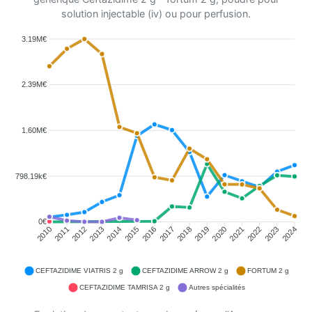
solution injectable (iv) ou pour perfusion.
3.19M€
2.39M€
1.60M€
798.19k€
0€
2011
2012
2013
2014
2015
2016
2018
2019
2020
2021
2022
2023
2010
2017
2024
CEFTAZIDIME VIATRIS 2 g
CEFTAZIDIME ARROW 2 g
FORTUM 2 g
CEFTAZIDIME TAMRISA 2 g
Autres spécialités