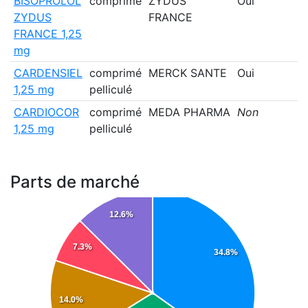
BISOPROLOL
comprimé
ZYDUS
Oui
ZYDUS
FRANCE
FRANCE 1,25
mg
CARDENSIEL
comprimé
MERCK SANTE
Oui
1,25 mg
pelliculé
CARDIOCOR
comprimé
MEDA PHARMA
Non
1,25 mg
pelliculé
Parts de marché
12.6%
7.3%
34.8%
14.0%