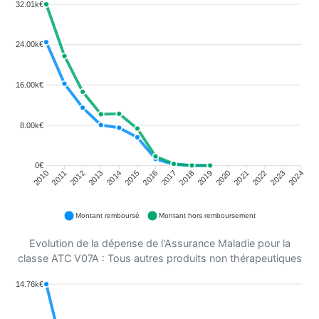
32.01k€
24.00k€
16.00k€
8.00k€
0€
2011
2012
2013
2014
2015
2016
2018
2019
2020
2021
2022
2023
2010
2017
2024
Montant remboursé
Montant hors remboursement
Evolution de la dépense de l'Assurance Maladie pour la
classe ATC V07A : Tous autres produits non thérapeutiques
14.76k€