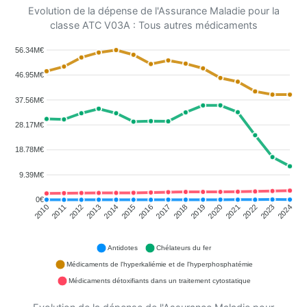
Evolution de la dépense de l'Assurance Maladie pour la
classe ATC V03A : Tous autres médicaments
56.34M€
46.95M€
37.56M€
28.17M€
18.78M€
9.39M€
0€
2011
2012
2013
2014
2015
2016
2018
2019
2020
2021
2022
2023
2010
2017
2024
Antidotes
Chélateurs du fer
Médicaments de l'hyperkaliémie et de l'hyperphosphatémie
Médicaments détoxifiants dans un traitement cytostatique