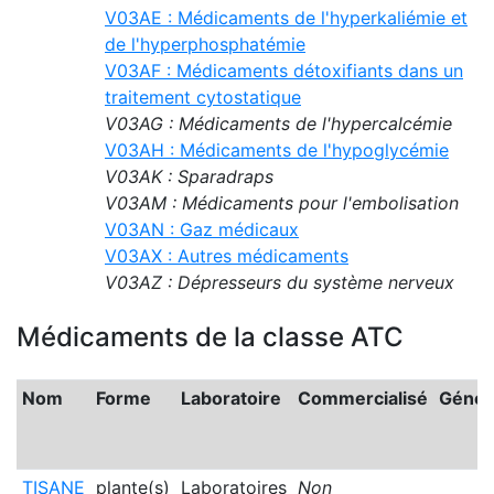
V03AE : Médicaments de l'hyperkaliémie et
de l'hyperphosphatémie
V03AF : Médicaments détoxifiants dans un
traitement cytostatique
V03AG : Médicaments de l'hypercalcémie
V03AH : Médicaments de l'hypoglycémie
V03AK : Sparadraps
V03AM : Médicaments pour l'embolisation
V03AN : Gaz médicaux
V03AX : Autres médicaments
V03AZ : Dépresseurs du système nerveux
Médicaments de la classe ATC
Nom
Forme
Laboratoire
Commercialisé
Génér
TISANE
plante(s)
Laboratoires
Non