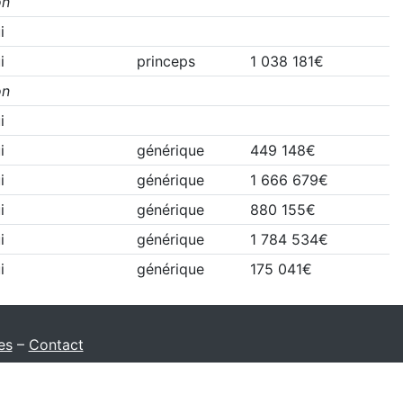
on
i
i
princeps
1 038 181€
on
i
i
générique
449 148€
i
générique
1 666 679€
i
générique
880 155€
i
générique
1 784 534€
i
générique
175 041€
es
–
Contact