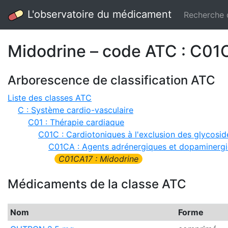
L'observatoire du médicament
Recherche
Midodrine – code ATC : C01
Arborescence de classification ATC
Liste des classes ATC
C : Système cardio-vasculaire
C01 : Thérapie cardiaque
C01C : Cardiotoniques à l'exclusion des glycosid
C01CA : Agents adrénergiques et dopaminerg
C01CA17 : Midodrine
Médicaments de la classe ATC
Nom
Forme