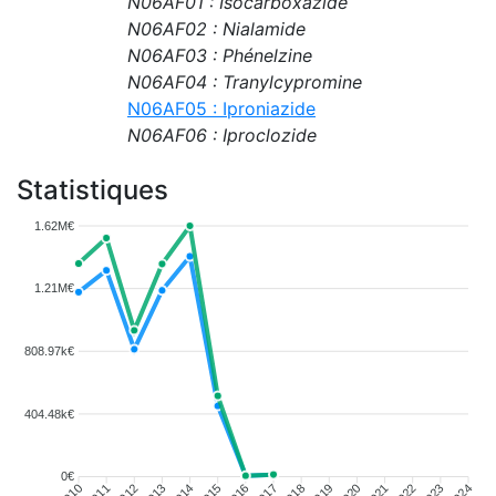
N06AF01 : Isocarboxazide
N06AF02 : Nialamide
N06AF03 : Phénelzine
N06AF04 : Tranylcypromine
N06AF05 : Iproniazide
N06AF06 : Iproclozide
Statistiques
1.62M€
1.21M€
808.97k€
404.48k€
0€
2011
2012
2013
2014
2015
2016
2018
2019
2020
2021
2022
2023
2010
2017
2024