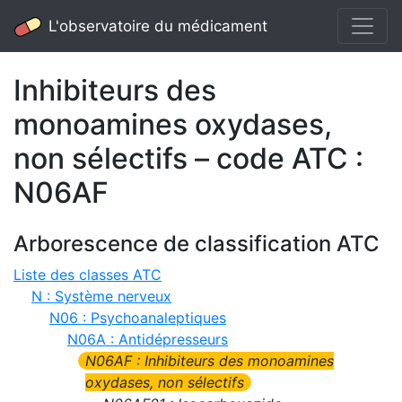
L'observatoire du médicament
Inhibiteurs des
monoamines oxydases,
non sélectifs – code ATC :
N06AF
Arborescence de classification ATC
Liste des classes ATC
N : Système nerveux
N06 : Psychoanaleptiques
N06A : Antidépresseurs
N06AF : Inhibiteurs des monoamines
oxydases, non sélectifs