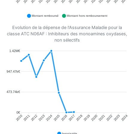
Montant remboursé
Montant hors remboursement
Evolution de la dépense de l'Assurance Maladie pour la
classe ATC N06AF : Inhibiteurs des monoamines oxydases,
non sélectifs
1.42M€
947.47k€
473.74k€
0€
2011
2012
2013
2014
2015
2016
2018
2019
2020
2021
2022
2023
2010
2017
2024
Iproniazide