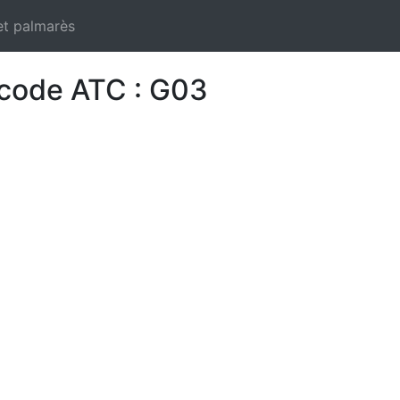
et palmarès
 code ATC : G03