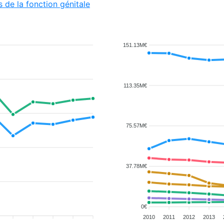
 de la fonction génitale
151.13M€
113.35M€
75.57M€
37.78M€
0€
2010
2011
2012
2013