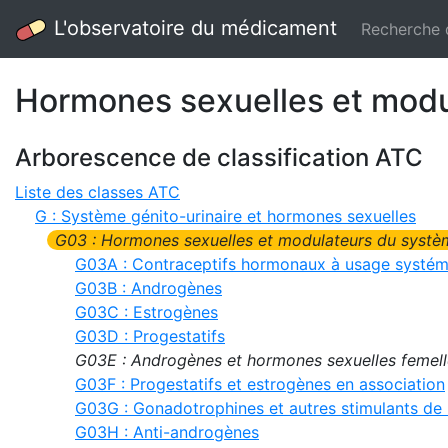
L'observatoire du médicament
Recherche
Hormones sexuelles et modu
Arborescence de classification ATC
Liste des classes ATC
G : Système génito-urinaire et hormones sexuelles
G03 : Hormones sexuelles et modulateurs du systèm
G03A : Contraceptifs hormonaux à usage systém
G03B : Androgènes
G03C : Estrogènes
G03D : Progestatifs
G03E : Androgènes et hormones sexuelles femell
G03F : Progestatifs et estrogènes en association
G03G : Gonadotrophines et autres stimulants de l
G03H : Anti-androgènes