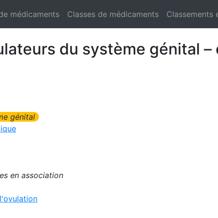
 de médicaments
Classes de médicaments
Classements 
lateurs du système génital –
e génital
ique
es en association
'ovulation