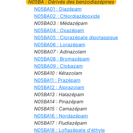
N05BA : Dérivés des benzodiazépines
N05BA01 : Diazépam
N05BA02 : Chlordiazépoxide
N05BA03 : Médazépam
N05BA04 : Oxazépam
N05BA05 : Clorazépate dipotassique
N05BA06 : Lorazépam
N05BA07 : Adinazolam
N05BA08 : Bromazépam
N05BA09 : Clobazam
N05BA10 : Kétazolam
N05BA11 : Prazépam
N05BA12 : Alprazolam
N05BA13 : Halazépam
N05BA14 : Pinazépam
N05BA15 : Camazépam
N05BA16 : Nordazépam
N05BA17 : Fludiazépam
N05BA18 : Loflazépate d'éthyle