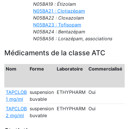
N05BA19 : Étizolam
N05BA21 : Clotiazépam
N05BA22 : Cloxazolam
N05BA23 : Tofisopam
N05BA24 : Bentazépam
N05BA56 : Lorazépam, associations
Médicaments de la classe ATC
Nom
Forme
Laboratoire
Commercialisé
G
TAPCLOB
suspension
ETHYPHARM
Oui
1 mg/ml
buvable
TAPCLOB
suspension
ETHYPHARM
Oui
2 mg/ml
buvable