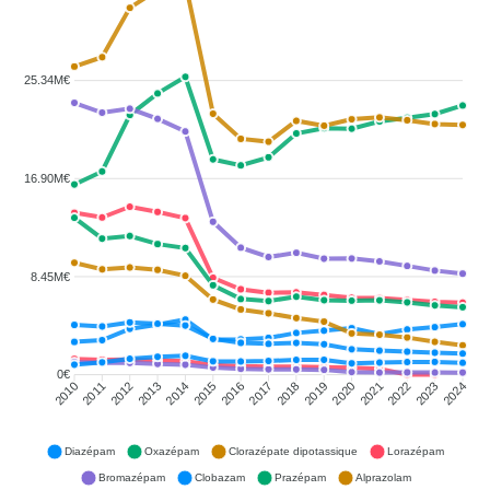
25.34M€
16.90M€
8.45M€
0€
2011
2012
2013
2014
2015
2016
2018
2019
2020
2021
2022
2023
2010
2017
2024
Diazépam
Oxazépam
Clorazépate dipotassique
Lorazépam
Bromazépam
Clobazam
Prazépam
Alprazolam