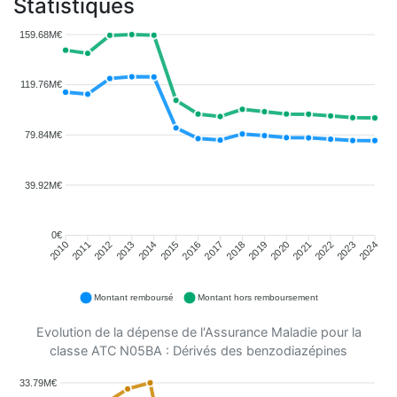
Statistiques
159.68M€
119.76M€
79.84M€
39.92M€
0€
2011
2012
2013
2014
2015
2016
2018
2019
2020
2021
2022
2023
2010
2017
2024
Montant remboursé
Montant hors remboursement
Evolution de la dépense de l'Assurance Maladie pour la
classe ATC N05BA : Dérivés des benzodiazépines
33.79M€